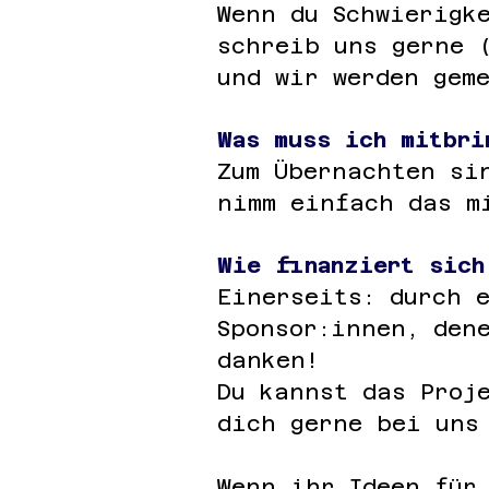
Wenn du Schwierigk
schreib uns gerne 
und wir werden gem
Was muss ich mitbri
Zum Übernachten si
nimm einfach das m
Wie finanziert sich
Einerseits: durch 
Sponsor:innen, den
danken!
Du kannst das Proj
dich gerne bei uns
Wenn ihr Ideen für