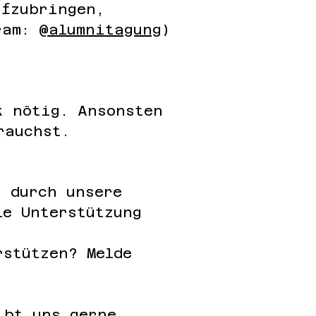
ufzubringen,
ram:
@alumnitagung
)
k nötig. Ansonsten
brauchst.
: durch unsere
le Unterstützung
rstützen? Melde
ibt uns gerne,