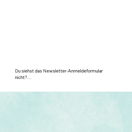
Du siehst das Newsletter-Anmeldeformular 
nicht?

Wenn du das Newsletter-Anmeldeformular 
nicht siehst, ist es aus Gründen des 
Datenschutzes aktuell ausgeblendet. Um 
beitreten zu können, klicke bitte 
auf "Einstellungen aktualisieren" und 
akzeptiere die Kategorie "Marketing".