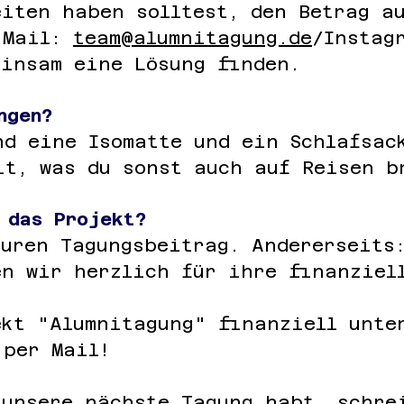
eiten haben solltest, den Betrag a
(Mail:
team@alumnitagung.de
/Instag
einsam eine Lösung finden.
ngen?
nd eine Isomatte und ein Schlafsac
it, was du sonst auch auf Reisen 
 das Projekt?
euren Tagungsbeitrag. Andererseits
en wir herzlich für ihre finanziel
ekt "Alumnitagung" finanziell unte
 per Mail!
 unsere nächste Tagung habt, schre