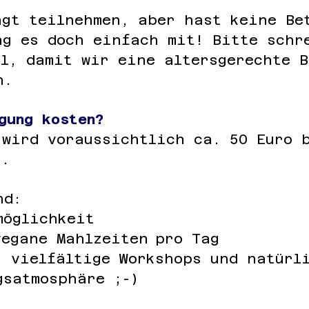
ngt teilnehmen, aber hast keine Be
ng es doch einfach mit! Bitte schr
il, damit wir eine altersgerechte B
en.
gung kosten?
 wird voraussichtlich ca. 50 Euro 
n.
nd:
möglichkeit
vegane Mahlzeiten
pro Tag
, vielfältige Workshops und natürl
gsatmosphäre ;-)