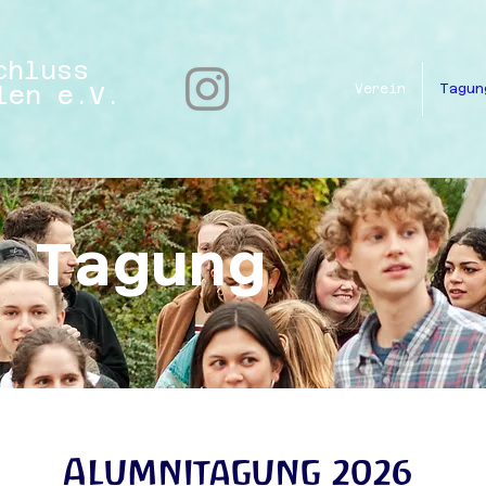
chluss
len e.V.
Verein
Tagun
r Tagung
​Alumnitagung 2026