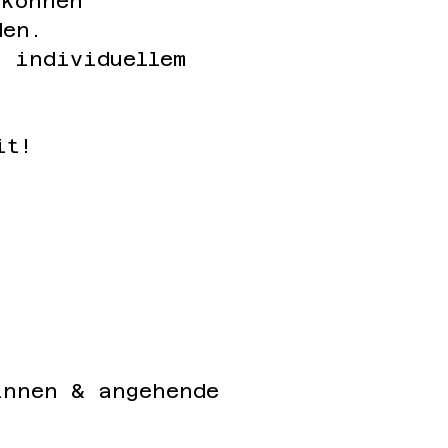
 können
den.
, individuellem
it!
innen & angehende