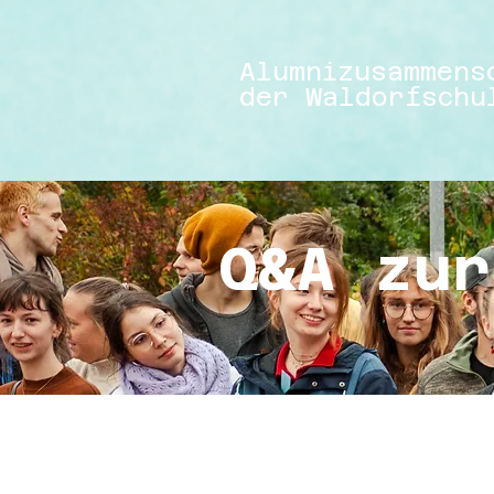
Alumnizusammens
der​ Waldorfschu
Q&A zu